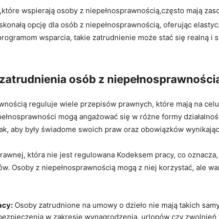
t,które wspierają osoby z niepełnosprawnością,często mają ⁤zas
nałą opcję dla osób z niepełnosprawnością, oferując elastyczno
ogramom wsparcia, takie zatrudnienie⁤ może‌ stać się realną i
 zatrudnienia osób z niepełnosprawności
nością reguluje wiele‍ przepisów prawnych, które mają na celu
pełnosprawności mogą angażować się w różne​ formy⁣ działalno
k, aby‌ były świadome swoich praw oraz obowiązków wynikającyc
wnej, która nie jest regulowana Kodeksem pracy, co oznacza, ż
w. ​Osoby z niepełnosprawnością mogą z niej korzystać, ale w
acy:
Osoby zatrudnione na umowy o dzieło nie‌ mają takich samyc
ezpieczenia w zakresie ⁣wynagrodzenia, urlopów czy zwolnień 