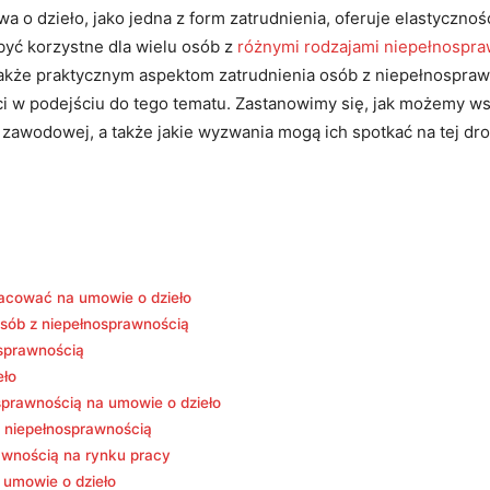
a o dzieło, jako jedna z ‌form zatrudnienia, oferuje elastyczn
yć korzystne dla⁢ wielu osób z
różnymi rodzajami niepełnospra
także praktycznym aspektom ⁤zatrudnienia osób z ⁢niepełnospra
ości w podejściu ⁣do tego tematu. Zastanowimy się, jak możemy 
zawodowej, a także jakie wyzwania mogą ‌ich spotkać na⁣ tej ⁤dr
acować‍ na umowie o dzieło
osób z niepełnosprawnością
osprawnością
eło
sprawnością na umowie o dzieło
 z niepełnosprawnością
rawnością na rynku pracy
 umowie o dzieło