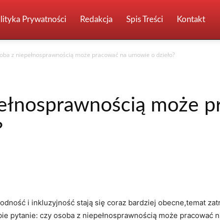
lityka Prywatności
Redakcja
Spis Treści
Kontakt
oba z niepełnosprawnością może pracować na umowie o dzieło?
pełnosprawnością może p
?
odność i inkluzyjność stają się coraz bardziej obecne,temat z
obie pytanie: czy osoba z niepełnosprawnością może pracować n