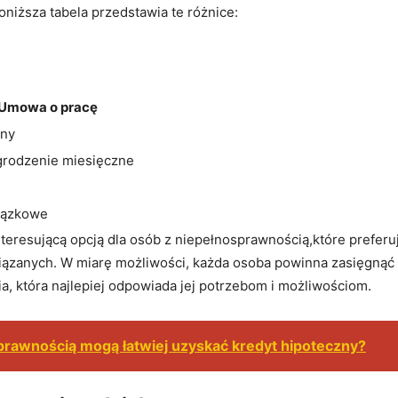
niższa tabela przedstawia te różnice:
Umowa o pracę
ony
rodzenie miesięczne
ązkowe
resującą opcją dla osób z niepełnosprawnością,które preferuj
iązanych. W miarę możliwości, każda osoba powinna zasięgnąć 
⁤ która najlepiej odpowiada jej potrzebom i możliwościom.
prawnością mogą łatwiej uzyskać kredyt hipoteczny?