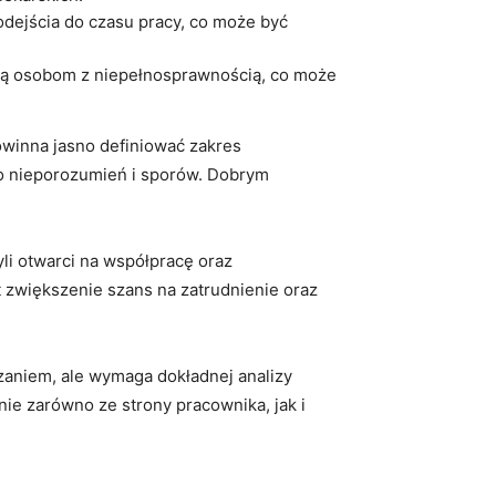
ejścia do czasu ​pracy, co⁣ może być
ują osobom z niepełnosprawnością, co może
owinna jasno definiować zakres
do nieporozumień i sporów. Dobrym​
byli otwarci na współpracę oraz
większenie ‍szans na zatrudnienie oraz⁢
niem, ⁢ale wymaga⁤ dokładnej analizy
⁢ zarówno ze strony pracownika, jak​ i