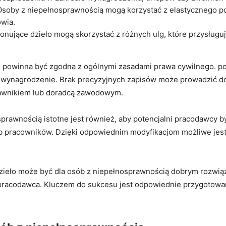
soby​ z niepełnosprawnością mogą korzystać z elastycznego pod
owia.
nujące dzieło mogą skorzystać z różnych ulg, które przysług
 powinna być zgodna⁣ z ogólnymi‌ zasadami prawa cywilnego. p
az wynagrodzenie. Brak precyzyjnych‍ zapisów może ⁣prowadzić 
awnikiem lub doradcą⁤ zawodowym.
prawnością⁣ istotne ⁤jest również, ⁢aby potencjalni ⁣pracodawcy 
 pracowników. Dzięki odpowiednim modyfikacjom możliwe jest‍ z
eło może być dla osób ⁣z⁢ niepełnosprawnością dobrym rozwiąza
pracodawca. Kluczem do sukcesu jest odpowiednie przygotowanie