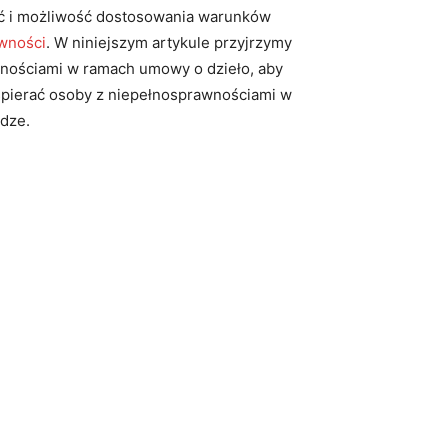
ość i możliwość ‌dostosowania warunków
wności
. W niniejszym artykule przyjrzymy
wnościami w ramach ⁢umowy o dzieło, aby
wspierać‍ osoby z niepełnosprawnościami w
odze.