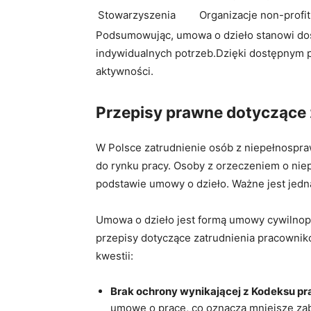
Stowarzyszenia
Organizacje non-profi
Podsumowując, umowa o dzieło stanowi ⁤dosko
indywidualnych potrzeb.Dzięki dostępnym pr
aktywności.
Przepisy prawne dotyczące⁣
W Polsce zatrudnienie osób z niepełnospraw
do rynku pracy. Osoby z orzeczeniem o ⁢nie
podstawie umowy o dzieło. Ważne jest jedna
Umowa o dzieło jest formą umowy cywilnopra
przepisy dotyczące zatrudnienia pracownikó
kwestii:
Brak ochrony wynikającej z‍ Kodeksu pr
umowę o pracę, co oznacza ‍mniejsze zab