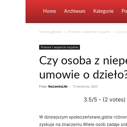
Home
Archiwum
Kategorie
Po
Strona główna
Finanse i wsparcie socjalne
Czy os
Finanse i wsparcie socjalne
Czy osoba z nie
umowie o dzieło
Przez
NoLimitsLife
-
13 kwietnia, 2025
3.5/5 - (2 votes)
W dzisiejszym społeczeństwie,gdzie ⁤różnor
zyskuje na znaczeniu.Wiele ⁢osób zadaje ⁤s