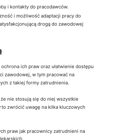
oby i kontakty do pracodawców.
ść i⁤ możliwość ⁢adaptacji ‌pracy do‍
 satysfakcjonującą drogą do zawodowej
ą
 ochrona ich praw oraz ułatwienie dostępu
ści ‍zawodowej, w tym pracować na
h ⁤z takiej formy zatrudnienia.
e nie stosują się do niej wszystkie
arto zwrócić uwagę na kilka kluczowych
h ‍praw jak⁣ pracownicy zatrudnieni na
lekarskich.