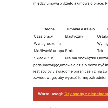
między umową o dzieło a umową o pracę. ‍Po
⁤ ​ ‍
Cecha
Umowa o‌ dzieło
Czas pracy
Elastyczny
Ustal
Wynagrodzenie
Wynag
Możliwość urlopu
Brak
Tak
Składki⁢ ZUS
Nie ma obowiązku
Obowi
podsumowując,umowa o dzieło może być inte
jest,aby były świadome ograniczeń z nią zw
zawodowego, aby wybrać formę zatrudnienia,
Warte uwagi:
Czy osoby z niepełnos