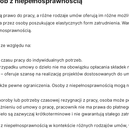
b ⁢z‌ niepełnosprawnością
prawo do pracy, a różne rodzaje umów oferują im różne możliwoś
na przez osoby poszukujące elastycznych form zatrudnienia. Warto j
ełnosprawnością.
 ze względu‌ na:
czasu pracy do indywidualnych potrzeb.
 przypadku umowy o dzieło nie ma⁢ obowiązku opłacania składek
– oferuje szansę na realizację ⁤projektów dostosowanych ​do umi
akże pewne ograniczenia. Osoby z niepełnosprawnością mogą n
horoby lub potrzeby czasowej rezygnacji z pracy, osoba może p
różnieniu od umowy‌ o ​pracę, pracownik ‍nie ma prawa do płatneg
ło są zazwyczaj krótkoterminowe i nie gwarantują ⁢stałego zatr
b⁤ z niepełnosprawnością w kontekście‌ różnych rodzajów umó