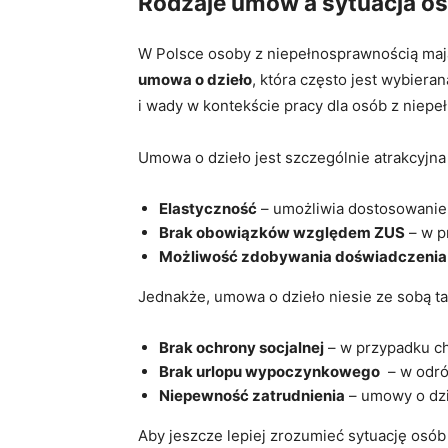
Rodzaje umów a sytuacja osó
W⁤ Polsce osoby z niepełnosprawnością mają 
umowa o dzieło
, która ​często jest wybiera
i ‌wady w kontekście pracy dla osób z ‍niep
Umowa o ​dzieło jest szczególnie atrakcyjna
Elastyczność
– umożliwia dostosowanie 
Brak obowiązków względem⁣ ZUS
– ⁣w‌
Możliwość ​zdobywania⁤ doświadczenia
Jednakże, umowa o dzieło niesie ze sobą t
Brak ochrony socjalnej
⁤– w przypadku c
Brak urlopu wypoczynkowego
⁣ – w ‌od
Niepewność zatrudnienia
– umowy o dzie
Aby jeszcze lepiej zrozumieć sytuację osó